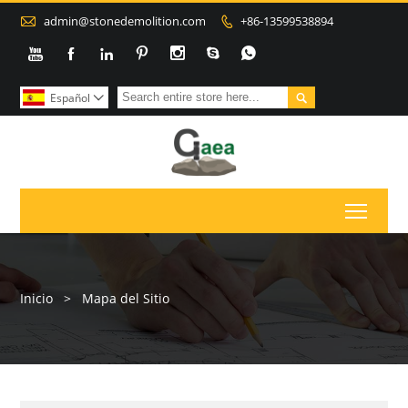

admin@stonedemolition.com
+86-13599538894









Español

Toggl
Inicio
>
Mapa del Sitio