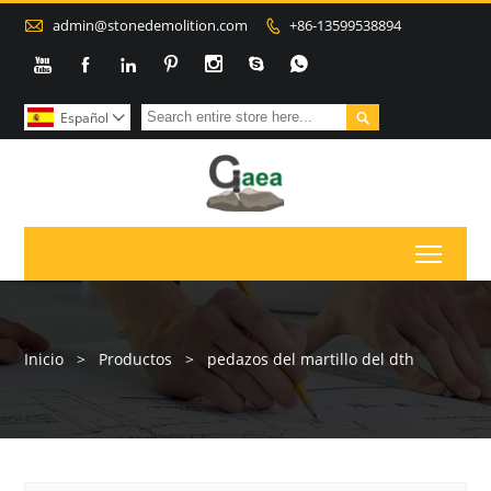

admin@stonedemolition.com
+86-13599538894









Español

Toggl
Inicio
>
Productos
>
pedazos del martillo del dth