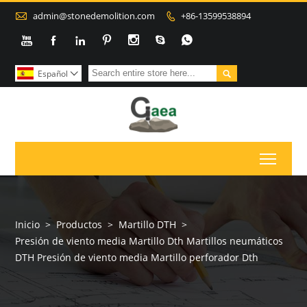

admin@stonedemolition.com
+86-13599538894









Español

Toggl
Inicio
>
Productos
>
Martillo DTH
>
Presión de viento media Martillo Dth Martillos neumáticos
DTH Presión de viento media Martillo perforador Dth