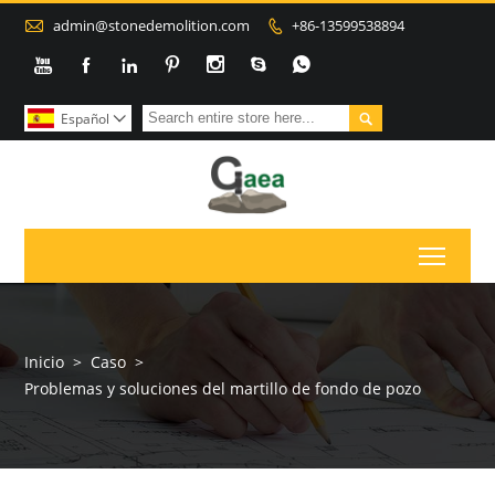

admin@stonedemolition.com
+86-13599538894









Español

Toggl
Inicio
>
Caso
>
Problemas y soluciones del martillo de fondo de pozo