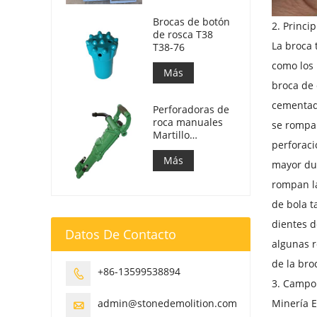
Brocas de botón
2. Princi
de rosca T38
La broca 
T38-76
como los 
Más
broca de 
cementado
Perforadoras de
roca manuales
se rompa.
Martillo
perforaci
neumático Y24
Más
mayor dur
rompan la
de bola t
dientes d
Datos De Contacto
algunas r
de la bro
+86-13599538894

3. Campo 
admin@stonedemolition.com
Minería E
