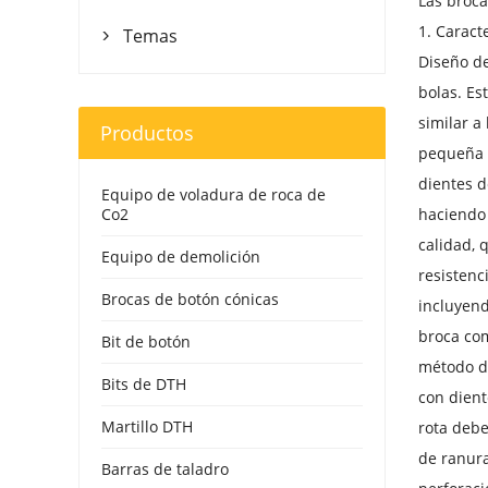
Las broca
1. Caract
Temas

Diseño de
bolas. Es
similar a
Productos
pequeña c
dientes d
Equipo de voladura de roca de
Co2
haciendo 
calidad, 
Equipo de demolición
resistenc
Brocas de botón cónicas
incluyend
broca com
Bit de botón
método de
Bits de DTH
con dient
Martillo DTH
rota debe
de ranura
Barras de taladro