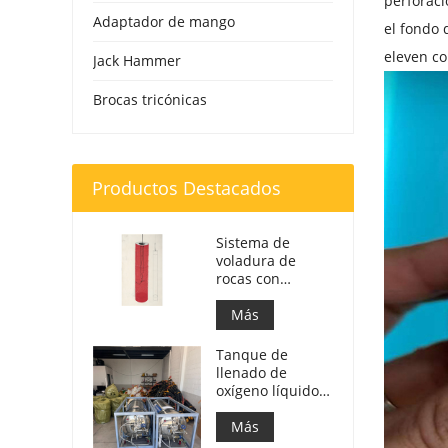
perforaci
Adaptador de mango
el fondo 
eleven co
Jack Hammer
Brocas tricónicas
Productos Destacados
Sistema de
voladura de
rocas con
oxígeno |
Fractura de rocas
Más
con oxígeno
líquido para
Tanque de
minería
llenado de
oxígeno líquido
de 499 L para
voladura de
Más
rocas