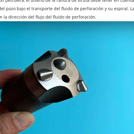
ón petrolera, el diseño de la ranura de viruta debe tener en cuen
del pozo bajo el transporte del fluido de perforación y su espiral. 
n la dirección del flujo del fluido de perforación.