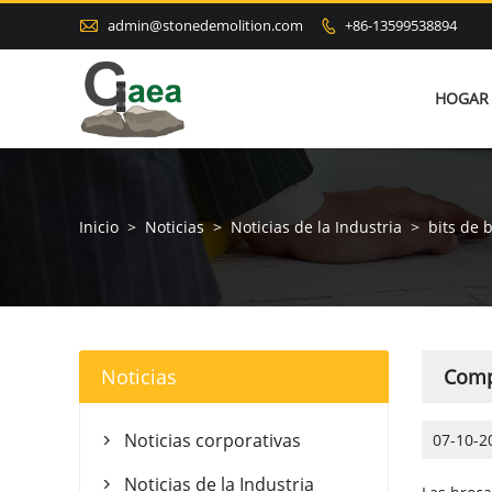

admin@stonedemolition.com
+86-13599538894

HOGAR
Inicio
>
Noticias
>
Noticias de la Industria
>
bits de 
Noticias
Comp
Noticias corporativas
07-10-2

Noticias de la Industria
