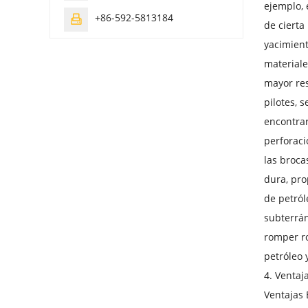
ejemplo, 
+86-592-5813184

de cierta
yacimient
materiale
mayor res
pilotes, 
encontrar
perforaci
las broca
dura, pro
de petról
subterrán
romper ro
petróleo 
4. Ventaj
Ventajas 