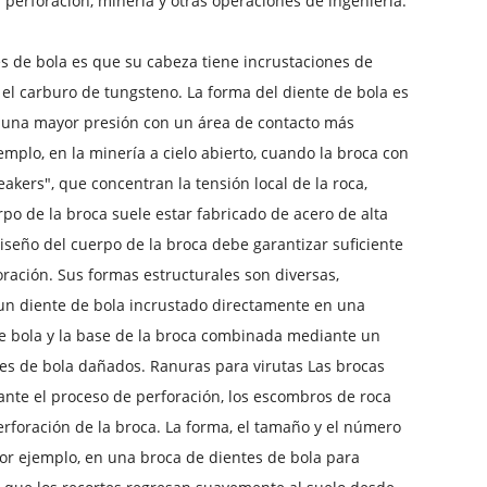
perforación, minería y otras operaciones de ingeniería.
es de bola es que su cabeza tiene incrustaciones de
l carburo de tungsteno. La forma del diente de bola es
za una mayor presión con un área de contacto más
plo, en la minería a cielo abierto, cuando la broca con
akers", que concentran la tensión local de la roca,
po de la broca suele estar fabricado de acero de alta
diseño del cuerpo de la broca debe garantizar suficiente
oración. Sus formas estructurales son diversas,
s un diente de bola incrustado directamente en una
de bola y la base de la broca combinada mediante un
es de bola dañados. Ranuras para virutas Las brocas
ante el proceso de perforación, los escombros de roca
perforación de la broca. La forma, el tamaño y el número
Por ejemplo, en una broca de dientes de bola para