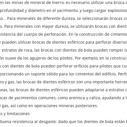
en las minas de mineral de hierro, es necesario utilizar una broca
 profundidad y diámetro en el yacimiento, y luego cargar explosivos 
o. . Para minerales de diferente dureza, se seleccionarán brocas c
s. Para minerales con mayor dureza, se utilizarán brocas con dien
istencia del cuerpo de perforación. En la construcción de cimiento
se pueden utilizar brocas de dientes esféricos para perforar diversos
 estratos de roca, las brocas con dientes de bola pueden romper l
ón suave de los agujeros de los pilotes. Por ejemplo, en la construc
s con dientes de bola pueden perforar orificios para pilotes que c
porcionando un soporte sólido para los cimientos del edificio. Perf
eo y gas, las brocas de dientes esféricos son una importante herra
eas, las brocas de dientes esféricos pueden adaptarse a estratos 
cas de yacimientos comunes, como arenisca y caliza, ayudando a l
y gas, así como en operaciones mineras posteriores.
as y limitaciones
Buena resistencia al desgaste: dado que los dientes de bola están 