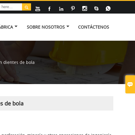








ÁBRICA
SOBRE NOSOTROS
CONTÁCTENOS
n dientes de bola

s de bola