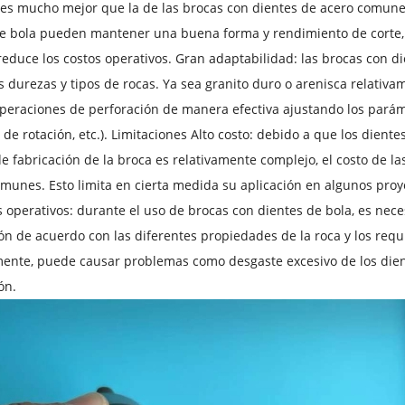
es mucho mejor que la de las brocas con dientes de acero comunes
e bola pueden mantener una buena forma y rendimiento de corte, 
reduce los costos operativos. Gran adaptabilidad: las brocas con 
s durezas y tipos de rocas. Ya sea granito duro o arenisca relativ
operaciones de perforación de manera efectiva ajustando los parám
 de rotación, etc.). Limitaciones Alto costo: debido a que los dien
e fabricación de la broca es relativamente complejo, el costo de la
munes. Esto limita en cierta medida su aplicación en algunos proye
s operativos: durante el uso de brocas con dientes de bola, es ne
ón de acuerdo con las diferentes propiedades de la roca y los requi
ente, puede causar problemas como desgaste excesivo de los diente
ón.