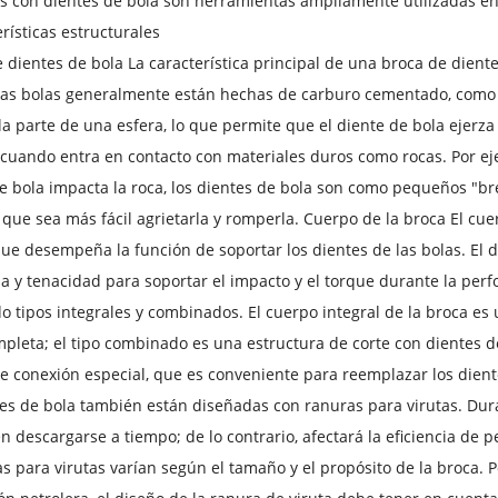
s con dientes de bola son herramientas ampliamente utilizadas en 
erísticas estructurales
 dientes de bola La característica principal de una broca de dient
tas bolas generalmente están hechas de carburo cementado, como e
 la parte de una esfera, lo que permite que el diente de bola ejer
uando entra en contacto con materiales duros como rocas. Por ejem
e bola impacta la roca, los dientes de bola son como pequeños "bre
que sea más fácil agrietarla y romperla. Cuerpo de la broca El cuer
que desempeña la función de soportar los dientes de las bolas. El 
ia y tenacidad para soportar el impacto y el torque durante la perf
o tipos integrales y combinados. El cuerpo integral de la broca e
pleta; el tipo combinado es una estructura de corte con dientes 
 conexión especial, que es conveniente para reemplazar los dient
es de bola también están diseñadas con ranuras para virutas. Dur
n descargarse a tiempo; de lo contrario, afectará la eficiencia de 
s para virutas varían según el tamaño y el propósito de la broca. 