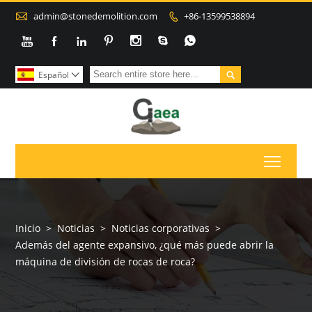

admin@stonedemolition.com
+86-13599538894









Español

Toggl
Inicio
>
Noticias
>
Noticias corporativas
>
Además del agente expansivo, ¿qué más puede abrir la
máquina de división de rocas de roca?