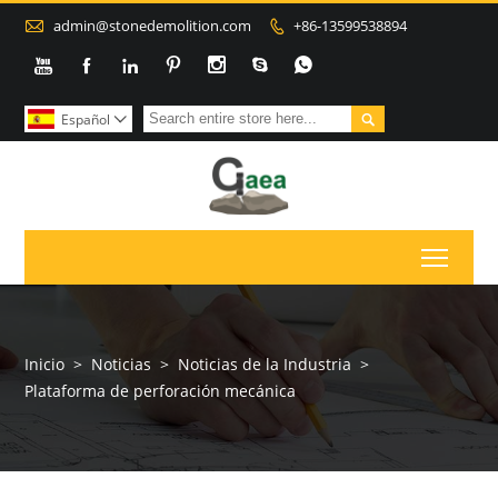

admin@stonedemolition.com
+86-13599538894









Español

Toggl
Inicio
>
Noticias
>
Noticias de la Industria
>
Plataforma de perforación mecánica