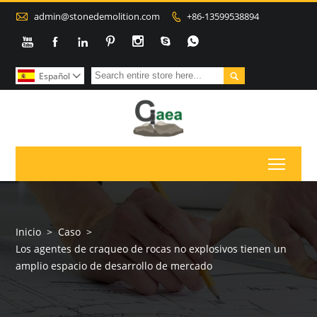

admin@stonedemolition.com
+86-13599538894









Español

Toggl
Inicio
>
Caso
>
Los agentes de craqueo de rocas no explosivos tienen un
amplio espacio de desarrollo de mercado