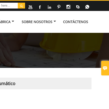








ÁBRICA
SOBRE NOSOTROS
CONTÁCTENOS

umático