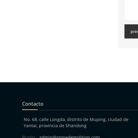
pre
Contacto
No. 68, calle Longda, distrito de Muping, ciudad de
Yantai, provincia de Shandong
Buzón :
admin@stonedemolition.com