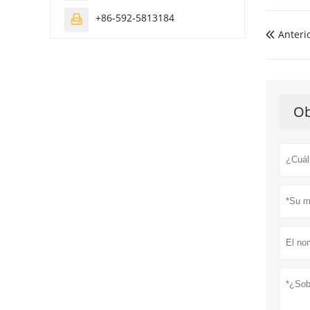
+86-592-5813184

Anteri

Ob