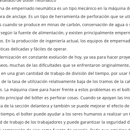
etallado de bolter neumático
na de empernado neumática es un tipo mecánico en la máquina d
ra de anclaje. Es un tipo de herramienta de perforación que se ut
s cuando se produce en minas de carbón, conservación de agua o 
n según la fuente de alimentación, y existen principalmente empern
os. En la producción de ingeniería actual, los equipos de empern
sticas delicadas y fáciles de operar.
ernización en constante evolución de hoy, ya sea para hacer proy
eos, muchas de las dificultades que se enfrentaron originalmente,
 en una gran cantidad de trabajo de división del tiempo. por usar la
de la tasa de utilización relativamente baja de los tramos de la 
. La máquina clave para hacer frente a estos problemas es el bolt
ito principal del bólter es perforar cosas. Cuando se apoyan las ins
ia de la sección delantera y también se puede mejorar el efecto de 
tiempo, el bolter puede ayudar a los seres humanos a realizar un t
d de trabajo de los trabajadores y puede garantizar la seguridad 