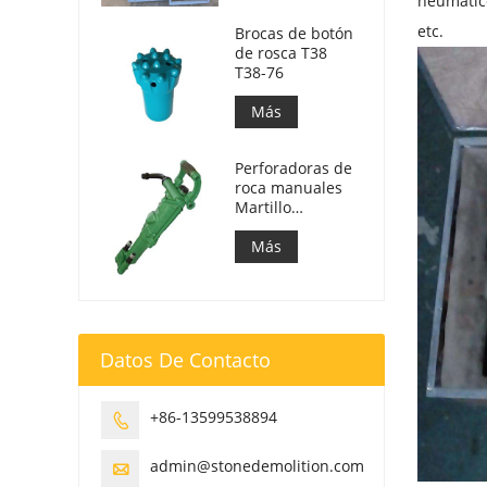
neumático
etc.
Brocas de botón
de rosca T38
T38-76
Más
Perforadoras de
roca manuales
Martillo
neumático Y24
Más
Datos De Contacto
+86-13599538894

admin@stonedemolition.com
