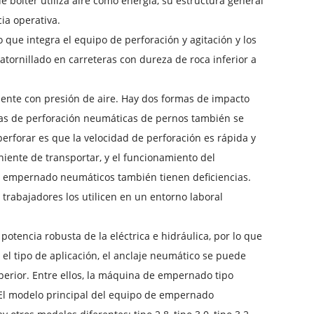
 bólter utiliza aire como energía, su estructura general
ia operativa.
e integra el equipo de perforación y agitación y los
atornillado en carreteras con dureza de roca inferior a
ente con presión de aire. Hay dos formas de impacto
ormas de perforación neumáticas de pernos también se
perforar es que la velocidad de perforación es rápida y
iente de transportar, y el funcionamiento del
 empernado neumáticos también tienen deficiencias.
 trabajadores los utilicen en un entorno laboral
otencia robusta de la eléctrica e hidráulica, por lo que
el tipo de aplicación, el anclaje neumático se puede
superior. Entre ellos, la máquina de empernado tipo
. El modelo principal del equipo de empernado