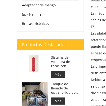
bólter co
Adaptador de mango
es relati
La máqui
Jack Hammer
cables de
Brocas tricónicas
F8.
Las plata
rotatorio
Productos Destacados
puede lla
el peso d
Sistema de
empernad
voladura de
rocas con
La primer
oxígeno |
deficient
Fractura de rocas
Más
con oxígeno
Debido a 
líquido para
Tanque de
se utiliz
minería
llenado de
oxígeno líquido
dividir e
de 499 L para
estabiliz
voladura de
Más
rocas