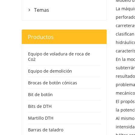
Modelo d
La máqui
Temas

perforado
carretera
clasifica
Productos
hidráulic
caracterí
Equipo de voladura de roca de
Co2
En la mod
subterrán
Equipo de demolición
resultado
Brocas de botón cónicas
problema 
mecánicos
Bit de botón
El propós
Bits de DTH
la potenc
Martillo DTH
Al mismo 
intensida
Barras de taladro