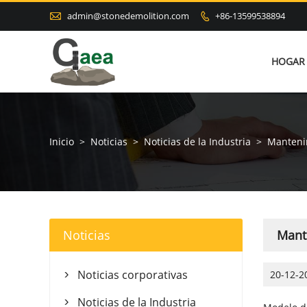

admin@stonedemolition.com
+86-13599538894

HOGAR
Inicio
>
Noticias
>
Noticias de la Industria
>
Mantenim
Noticias
Mant
Noticias corporativas
20-12-2

Noticias de la Industria
