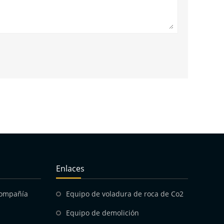
Enlaces
compañía
Equipo de voladura de roca de Co2
Equipo de demolición