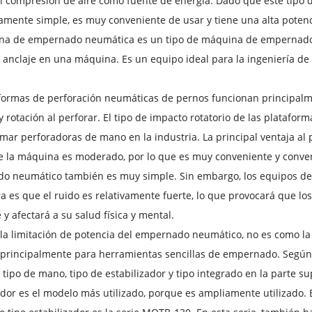
n compresión de aire como fuente de energía. Dado que este tipo de
vamente simple, es muy conveniente de usar y tiene una alta potenc
na de empernado neumática es un tipo de máquina de empernado qu
 anclaje en una máquina. Es un equipo ideal para la ingeniería de 
formas de perforación neumáticas de pernos funcionan principalm
 y rotación al perforar. El tipo de impacto rotatorio de las plataf
mar perforadoras de mano en la industria. La principal ventaja al 
e la máquina es moderado, por lo que es muy conveniente y conven
o neumático también es muy simple. Sin embargo, los equipos de
a es que el ruido es relativamente fuerte, lo que provocará que los
e y afectará a su salud física y mental.
la limitación de potencia del empernado neumático, no es como la p
a principalmente para herramientas sencillas de empernado. Según 
n tipo de mano, tipo de estabilizador y tipo integrado en la parte 
ador es el modelo más utilizado, porque es ampliamente utilizado